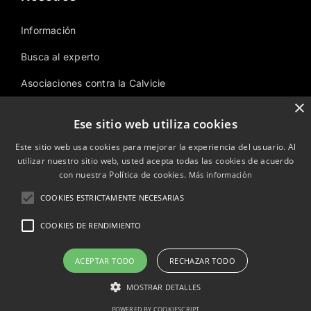
Nosotros
Información
Busca al experto
Asociaciones contra la Calvicie
×
Área temática
Ese sitio web utiliza cookies
Este sitio web usa cookies para mejorar la experiencia del usuario. Al
Sitemap
utilizar nuestro sitio web, usted acepta todas las cookies de acuerdo
con nuestra Política de cookies.
Más información
COOKIES ESTRICTAMENTE NECESARIAS
© Copyright 2023 Disimularcalvicie.es.
COOKIES DE RENDIMIENTO
ACEPTAR TODO
RECHAZAR TODO
MOSTRAR DETALLES
POWERED BY COOKIESCRIPT