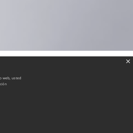
×
io web, usted
ción