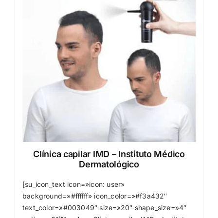
Clínica capilar IMD – Instituto Médico
Dermatológico
[su_icon_text icon=»icon: user»
background=»#ffffff» icon_color=»#f3a432″
text_color=»#003049″ size=»20″ shape_size=»4″