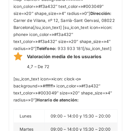
icon_color=»#f3a432″ text_color=»#003049″
size=»20″ shape_size=»4″ radius=»0″]
Dirección:
Carrer de Vilana, nº 12, Sarrià-Sant Gervasi, 08022
Barcelona[/su_icon_text] [su_icon_text icon=»icon:
phone» icon_color=»#f3a432″
text_color=»#f3a432″ size=»20″ shape_size=»4″
radius=»0″]
Teléfono:
933 933 181
[/su_icon_text]
Valoración media de los usuarios
4,7 – De 72
[su_icon_text icon=»icon: clock-o»
background=»#ffffff» icon_color=»#f3a432″
text_color=»#003049″ size=»20″ shape_size=»4″
radius=»0″]
Horario de atención:
Lunes
09:00 – 14:00 y 15:30 – 20:00
Martes
09:00 – 14:00 y 15:30 – 20:00