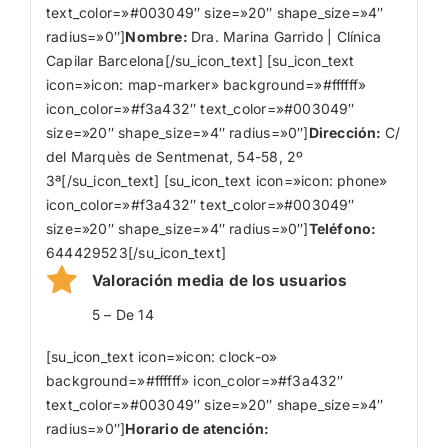
text_color=»#003049″ size=»20″ shape_size=»4″
radius=»0″]
Nombre
:
Dra. Marina Garrido | Clínica
Capilar Barcelona[/su_icon_text] [su_icon_text
icon=»icon: map-marker» background=»#ffffff»
icon_color=»#f3a432″ text_color=»#003049″
size=»20″ shape_size=»4″ radius=»0″]
Dirección:
C/
del Marquès de Sentmenat, 54-58, 2º
3ª[/su_icon_text] [su_icon_text icon=»icon: phone»
icon_color=»#f3a432″ text_color=»#003049″
size=»20″ shape_size=»4″ radius=»0″]
Teléfono:
644429523[/su_icon_text]
Valoración media de los usuarios
5 – De 14
[su_icon_text icon=»icon: clock-o»
background=»#ffffff» icon_color=»#f3a432″
text_color=»#003049″ size=»20″ shape_size=»4″
radius=»0″]
Horario de atención: