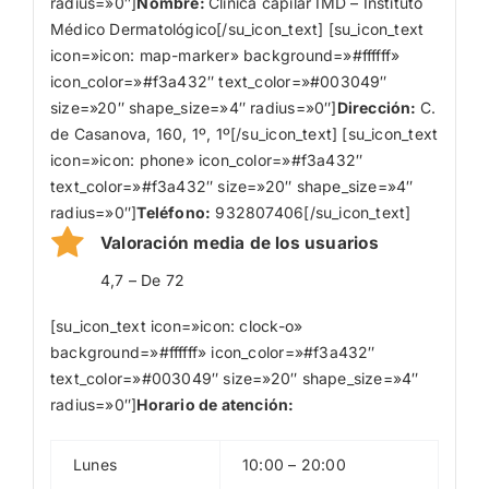
radius=»0″]
Nombre
:
Clínica capilar IMD – Instituto
Médico Dermatológico[/su_icon_text] [su_icon_text
icon=»icon: map-marker» background=»#ffffff»
icon_color=»#f3a432″ text_color=»#003049″
size=»20″ shape_size=»4″ radius=»0″]
Dirección:
C.
de Casanova, 160, 1º, 1º[/su_icon_text] [su_icon_text
icon=»icon: phone» icon_color=»#f3a432″
text_color=»#f3a432″ size=»20″ shape_size=»4″
radius=»0″]
Teléfono:
932807406[/su_icon_text]
Valoración media de los usuarios
4,7 – De 72
[su_icon_text icon=»icon: clock-o»
background=»#ffffff» icon_color=»#f3a432″
text_color=»#003049″ size=»20″ shape_size=»4″
radius=»0″]
Horario de atención:
Lunes
10:00 – 20:00