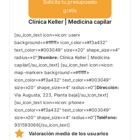
Solicita tu presupuesto
gratis
Clínica Keller | Medicina capilar
[su_icon_text icon=»icon: user»
background=»#ffffff» icon_color=»#f3a432″
text_color=»#003049″ size=»20″ shape_size=»4″
radius=»0″]
Nombre
:
Clínica Keller | Medicina
capilar[/su_icon_text] [su_icon_text icon=»icon:
map-marker» background=»#ffffff»
icon_color=»#f3a432″ text_color=»#003049″
size=»20″ shape_size=»4″ radius=»0″]
Dirección:
Via Augusta, 223, Planta baja[/su_icon_text]
[su_icon_text icon=»icon: phone»
icon_color=»#f3a432″ text_color=»#003049″
size=»20″ shape_size=»4″ radius=»0″]
Teléfono:
931593066[/su_icon_text]
Valoración media de los usuarios