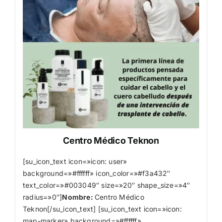
Centro Médico Teknon
[su_icon_text icon=»icon: user»
background=»#ffffff» icon_color=»#f3a432″
text_color=»#003049″ size=»20″ shape_size=»4″
radius=»0″]
Nombre
:
Centro Médico
Teknon[/su_icon_text] [su_icon_text icon=»icon:
map-marker» background=»#ffffff»