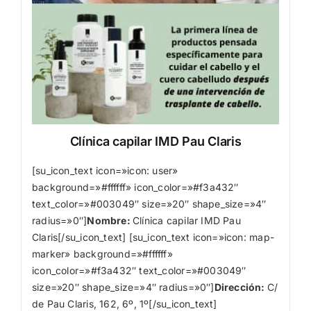
Clínica capilar IMD Pau Claris
[su_icon_text icon=»icon: user»
background=»#ffffff» icon_color=»#f3a432″
text_color=»#003049″ size=»20″ shape_size=»4″
radius=»0″]
Nombre
:
Clínica capilar IMD Pau
Claris[/su_icon_text] [su_icon_text icon=»icon: map-
marker» background=»#ffffff»
icon_color=»#f3a432″ text_color=»#003049″
size=»20″ shape_size=»4″ radius=»0″]
Dirección:
C/
de Pau Claris, 162, 6º, 1º[/su_icon_text]