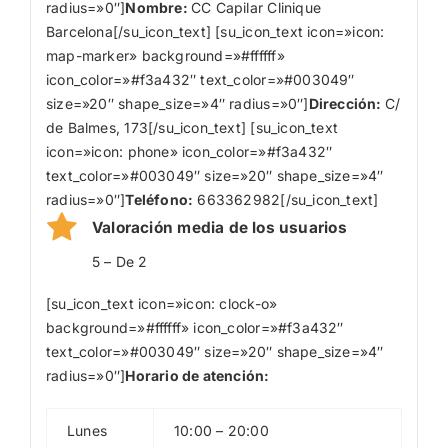
radius=»0″]
Nombre
:
CC Capilar Clinique
Barcelona[/su_icon_text] [su_icon_text icon=»icon:
map-marker» background=»#ffffff»
icon_color=»#f3a432″ text_color=»#003049″
size=»20″ shape_size=»4″ radius=»0″]
Dirección:
C/
de Balmes, 173[/su_icon_text] [su_icon_text
icon=»icon: phone» icon_color=»#f3a432″
text_color=»#003049″ size=»20″ shape_size=»4″
radius=»0″]
Teléfono:
663362982[/su_icon_text]
Valoración media de los usuarios
5 – De 2
[su_icon_text icon=»icon: clock-o»
background=»#ffffff» icon_color=»#f3a432″
text_color=»#003049″ size=»20″ shape_size=»4″
radius=»0″]
Horario de atención:
Lunes
10:00 – 20:00