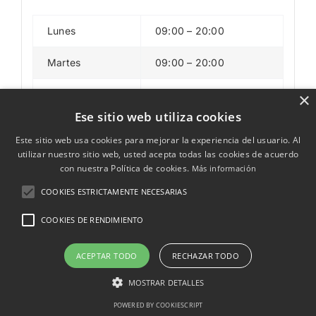
Lunes
09:00 – 20:00
Martes
09:00 – 20:00
Miércoles
09:00 – 20:00
×
Ese sitio web utiliza cookies
Jueves
09:00 – 20:00
Este sitio web usa cookies para mejorar la experiencia del usuario. Al
utilizar nuestro sitio web, usted acepta todas las cookies de acuerdo
Viernes
09:00 – 20:00
con nuestra Política de cookies.
Más información
Sábado
Cerrado
COOKIES ESTRICTAMENTE NECESARIAS
COOKIES DE RENDIMIENTO
Domingo
Cerrado
[/su_icon_text]
ACEPTAR TODO
RECHAZAR TODO
MOSTRAR DETALLES
POWERED BY COOKIESCRIPT