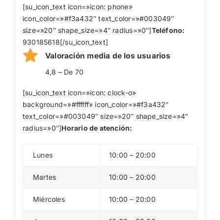
[su_icon_text icon=»icon: phone»
icon_color=»#f3a432″ text_color=»#003049″
size=»20″ shape_size=»4″ radius=»0″]
Teléfono:
930185618[/su_icon_text]
Valoración media de los usuarios
4,8 – De 70
[su_icon_text icon=»icon: clock-o»
background=»#ffffff» icon_color=»#f3a432″
text_color=»#003049″ size=»20″ shape_size=»4″
radius=»0″]
Horario de atención:
Lunes
10:00 – 20:00
Martes
10:00 – 20:00
Miércoles
10:00 – 20:00