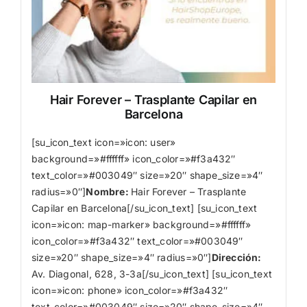
Hair Forever – Trasplante Capilar en
Barcelona
[su_icon_text icon=»icon: user»
background=»#ffffff» icon_color=»#f3a432″
text_color=»#003049″ size=»20″ shape_size=»4″
radius=»0″]
Nombre
:
Hair Forever – Trasplante
Capilar en Barcelona[/su_icon_text] [su_icon_text
icon=»icon: map-marker» background=»#ffffff»
icon_color=»#f3a432″ text_color=»#003049″
size=»20″ shape_size=»4″ radius=»0″]
Dirección:
Av. Diagonal, 628, 3-3a[/su_icon_text] [su_icon_text
icon=»icon: phone» icon_color=»#f3a432″
text_color=»#003049″ size=»20″ shape_size=»4″