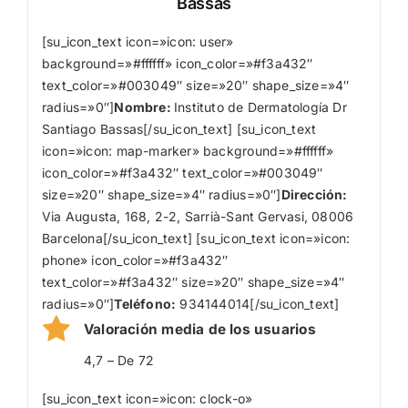
Bassas
[su_icon_text icon=»icon: user»
background=»#ffffff» icon_color=»#f3a432″
text_color=»#003049″ size=»20″ shape_size=»4″
radius=»0″]
Nombre
:
Instituto de Dermatología Dr
Santiago Bassas[/su_icon_text] [su_icon_text
icon=»icon: map-marker» background=»#ffffff»
icon_color=»#f3a432″ text_color=»#003049″
size=»20″ shape_size=»4″ radius=»0″]
Dirección:
Via Augusta, 168, 2-2, Sarrià-Sant Gervasi, 08006
Barcelona[/su_icon_text] [su_icon_text icon=»icon:
phone» icon_color=»#f3a432″
text_color=»#f3a432″ size=»20″ shape_size=»4″
radius=»0″]
Teléfono:
934144014[/su_icon_text]
Valoración media de los usuarios
4,7 – De 72
[su_icon_text icon=»icon: clock-o»