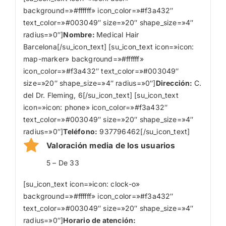
background=»#ffffff» icon_color=»#f3a432″
text_color=»#003049″ size=»20″ shape_size=»4″
radius=»0″]
Nombre
:
Medical Hair
Barcelona[/su_icon_text] [su_icon_text icon=»icon:
map-marker» background=»#ffffff»
icon_color=»#f3a432″ text_color=»#003049″
size=»20″ shape_size=»4″ radius=»0″]
Dirección:
C.
del Dr. Fleming, 6[/su_icon_text] [su_icon_text
icon=»icon: phone» icon_color=»#f3a432″
text_color=»#003049″ size=»20″ shape_size=»4″
radius=»0″]
Teléfono:
937796462[/su_icon_text]
Valoración media de los usuarios
5 – De 33
[su_icon_text icon=»icon: clock-o»
background=»#ffffff» icon_color=»#f3a432″
text_color=»#003049″ size=»20″ shape_size=»4″
radius=»0″]
Horario de atención: