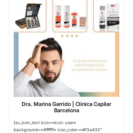
Dra. Marina Garrido | Clínica Capilar
Barcelona
[su_icon_text icon=»icon: user»
background=»#ffffff» icon_color=»#f3a432″