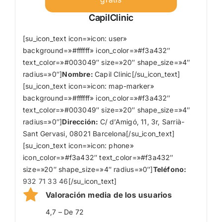
CapilClinic
[su_icon_text icon=»icon: user»
background=»#ffffff» icon_color=»#f3a432″
text_color=»#003049″ size=»20″ shape_size=»4″
radius=»0″]
Nombre
:
Capil Clinic[/su_icon_text]
[su_icon_text icon=»icon: map-marker»
background=»#ffffff» icon_color=»#f3a432″
text_color=»#003049″ size=»20″ shape_size=»4″
radius=»0″]
Dirección:
C/ d’Amigó, 11, 3r, Sarrià-
Sant Gervasi, 08021 Barcelona[/su_icon_text]
[su_icon_text icon=»icon: phone»
icon_color=»#f3a432″ text_color=»#f3a432″
size=»20″ shape_size=»4″ radius=»0″]
Teléfono:
932 71 33 46
[/su_icon_text]
Valoración media de los usuarios
4,7 – De 72