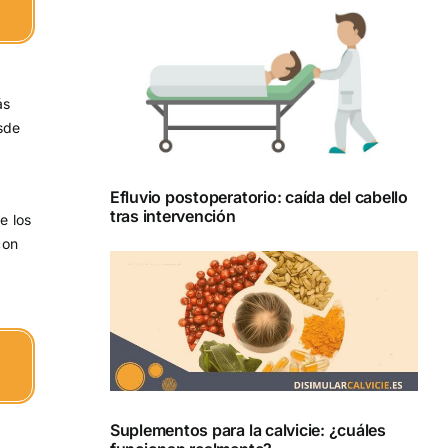
ás
esde
Efluvio postoperatorio: caída del cabello
tras intervención
e los
con
Suplementos para la calvicie: ¿cuáles