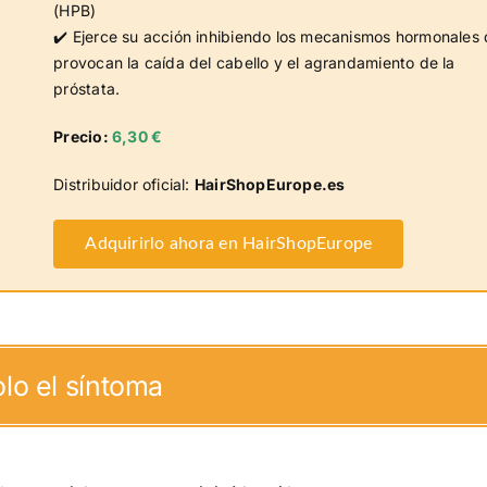
(HPB)
✔️ Ejerce su acción inhibiendo los mecanismos hormonales
provocan la caída del cabello y el agrandamiento de la
próstata.
Precio:
6,30 €
Distribuidor oficial:
HairShopEurope.es
Adquirirlo ahora en HairShopEurope
olo el síntoma