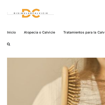
Saltar
al
contenido
Inicio
Alopecia o Calvicie
Tratamientos para la Calv
Ver
imagen
más
grande