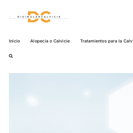
Saltar
al
contenido
Inicio
Alopecia o Calvicie
Tratamientos para la Calv
Ver
imagen
más
grande