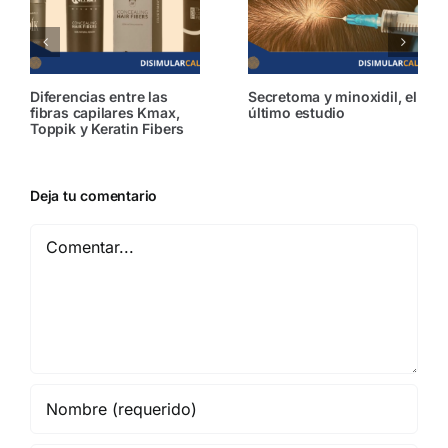
cias entre las
Secretoma y minoxidil, el
¿Minoxid
capilares Kmax,
último estudio
tópico?
y Keratin Fibers
Deja tu comentario
Comentar