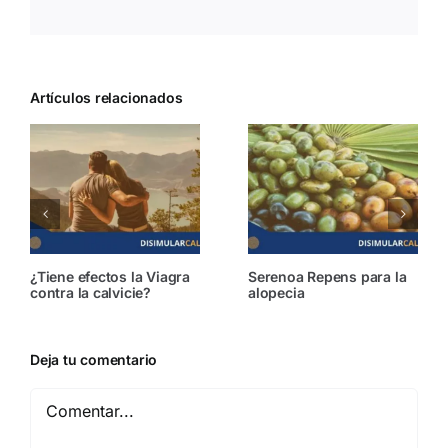
Artículos relacionados
ns para la
✨ Consejos infalibles
Calvicie y men
para tener un cabello
por qué ocurre
sano y brillante
mejores reme
Deja tu comentario
Comentar