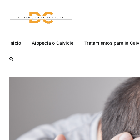
Saltar
al
contenido
Inicio
Alopecia o Calvicie
Tratamientos para la Calv
Ver
imagen
más
grande