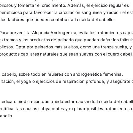
pilosos y fomentar el crecimiento. Además, el ejercicio regular es
beneficioso para favorecer la circulación sanguínea y reducir el est
dos factores que pueden contribuir a la caída del cabello.
Para prevenir la Alopecia Androgénica, evita los tratamientos capil
extremos y los productos de peinado que puedan dañar los folícul
pilosos. Opta por peinados más sueltos, como una trenza suelta, y
productos capilares naturales que sean suaves con el cuero cabel
del cabello, sobre todo en mujeres con androgenética femenina.
ditación, el yoga o ejercicios de respiración profunda, y asegúrate 
médica o medicación que pueda estar causando la caída del cabell
entificar las causas subyacentes y explorar posibles tratamientos 
abello.