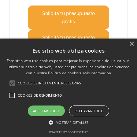
Solicita tu presupuesto
gratis
Solicita tu presupuesto
×
gratis
Ese sitio web utiliza cookies
Este sitio web usa cookies para mejorar la experiencia del usuario. Al
utilizar nuestro sitio web, usted acepta todas las cookies de acuerdo
Teléfonos de las Clínicas capilares en Murcia
con nuestra Política de cookies.
Más información
Te proporcionamos una
lista actualizada con los
COOKIES ESTRICTAMENTE NECESARIAS
números de teléfono de las clínicas en Murcia
, lo que
COOKIES DE RENDIMIENTO
te permitirá comunicarte con el departamento adecuado
para tus necesidades.
ACEPTAR TODO
RECHAZAR TODO
Ya sea que necesites agendar una cita, consultar sobre
MOSTRAR DETALLES
servicios médicos o resolver dudas administrativas, los
números proporcionados aquí te conectarán con el
POWERED BY COOKIESCRIPT