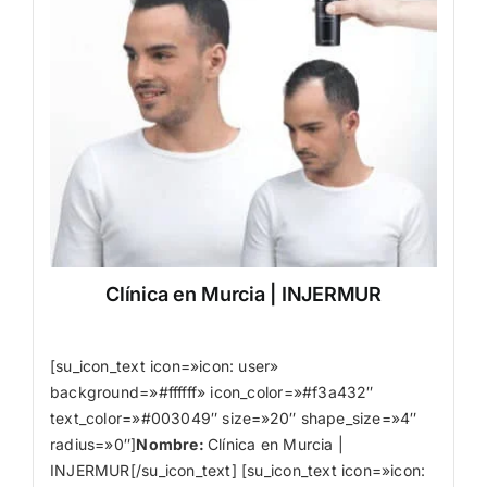
Clínica en Murcia | INJERMUR
[su_icon_text icon=»icon: user»
background=»#ffffff» icon_color=»#f3a432″
text_color=»#003049″ size=»20″ shape_size=»4″
radius=»0″]
Nombre
:
Clínica en Murcia |
INJERMUR[/su_icon_text] [su_icon_text icon=»icon: