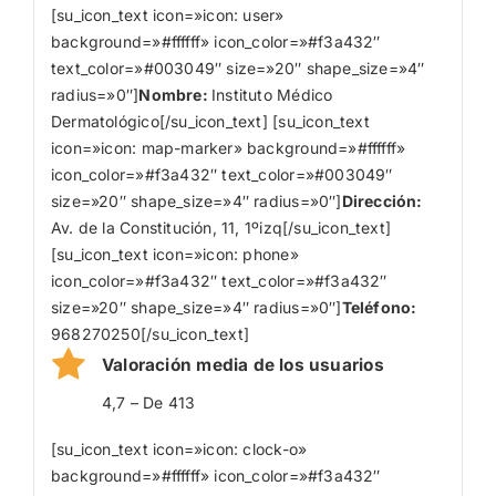
[su_icon_text icon=»icon: user»
background=»#ffffff» icon_color=»#f3a432″
text_color=»#003049″ size=»20″ shape_size=»4″
radius=»0″]
Nombre
:
Instituto Médico
Dermatológico[/su_icon_text] [su_icon_text
icon=»icon: map-marker» background=»#ffffff»
icon_color=»#f3a432″ text_color=»#003049″
size=»20″ shape_size=»4″ radius=»0″]
Dirección:
Av. de la Constitución, 11, 1ºizq[/su_icon_text]
[su_icon_text icon=»icon: phone»
icon_color=»#f3a432″ text_color=»#f3a432″
size=»20″ shape_size=»4″ radius=»0″]
Teléfono:
968270250[/su_icon_text]
Valoración media de los usuarios
4,7 – De 413
[su_icon_text icon=»icon: clock-o»
background=»#ffffff» icon_color=»#f3a432″