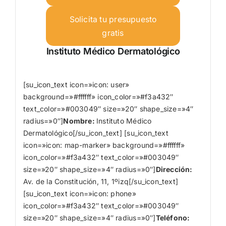
Solicita tu presupuesto
gratis
Instituto Médico Dermatológico
[su_icon_text icon=»icon: user»
background=»#ffffff» icon_color=»#f3a432″
text_color=»#003049″ size=»20″ shape_size=»4″
radius=»0″]
Nombre
:
Instituto Médico
Dermatológico[/su_icon_text] [su_icon_text
icon=»icon: map-marker» background=»#ffffff»
icon_color=»#f3a432″ text_color=»#003049″
size=»20″ shape_size=»4″ radius=»0″]
Dirección:
Av. de la Constitución, 11, 1ºizq[/su_icon_text]
[su_icon_text icon=»icon: phone»
icon_color=»#f3a432″ text_color=»#003049″
size=»20″ shape_size=»4″ radius=»0″]
Teléfono: