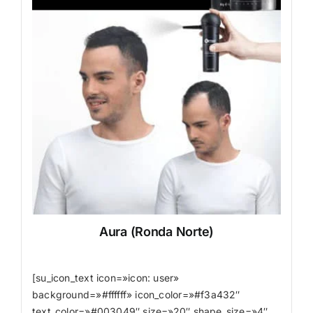
Aura (Ronda Norte)
[su_icon_text icon=»icon: user»
background=»#ffffff» icon_color=»#f3a432″
text_color=»#003049″ size=»20″ shape_size=»4″