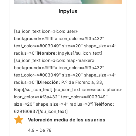
Inpylus
[su_icon_text icon=»icon: user»
background=»#ffffff» icon_color=»#f3a432″
text_color=»#003049″ size=»20″ shape_size=»4″
radius=»0″]
Nombre
:
Inpylus[/su_icon_text]
[su_icon_text icon=»icon: map-marker»
background=»#ffffff» icon_color=»#f3a432″
text_color=»#003049″ size=»20″ shape_size=»4″
radius=»0″]
Dirección:
P.º de Florencia, 33,
Bajo[/su_icon_text] [su_icon_text icon=»icon: phone»
icon_color=»#f3a432″ text_color=»#003049″
size=»20″ shape_size=»4″ radius=»0″]
Teléfono:
629160937[/su_icon_text]
Valoración media de los usuarios
4,9 – De 78