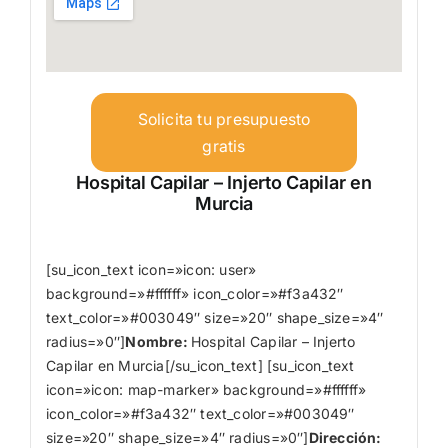
Solicita tu presupuesto
gratis
Hospital Capilar – Injerto Capilar en
Murcia
[su_icon_text icon=»icon: user»
background=»#ffffff» icon_color=»#f3a432″
text_color=»#003049″ size=»20″ shape_size=»4″
radius=»0″]
Nombre
:
Hospital Capilar – Injerto
Capilar en Murcia[/su_icon_text] [su_icon_text
icon=»icon: map-marker» background=»#ffffff»
icon_color=»#f3a432″ text_color=»#003049″
size=»20″ shape_size=»4″ radius=»0″]
Dirección: