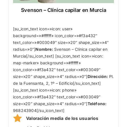
Svenson – Clínica capilar en Murcia
[su_icon_text icon=»icon: user»
background=»#ffffff» icon_color=»#f3a432″
text_color=»#003049″ size=»20″ shape_size=»4″
radius=»0″]
Nombre
:
Svenson – Clínica capilar en
Murcia[/su_icon_text] [su_icon_text icon=»icon:
map-marker» background=»#ffffff»
icon_color=»#f3a432″ text_color=»#003049″
size=»20″ shape_size=»4″ radius=»0″]
Dirección:
Pl.
de la Fuensanta, 2, 1º – Edificio[/su_icon_text]
[su_icon_text icon=»icon: phone»
icon_color=»#f3a432″ text_color=»#003049″
size=»20″ shape_size=»4″ radius=»0″]
Teléfono:
968243904[/su_icon_text]
Valoración media de los usuarios