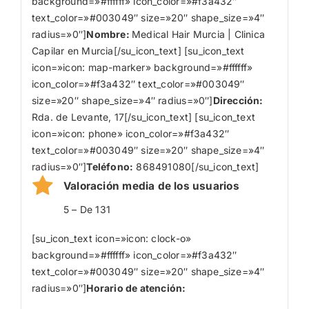
background=»#ffffff» icon_color=»#f3a432″
text_color=»#003049″ size=»20″ shape_size=»4″
radius=»0″]
Nombre
:
Medical Hair Murcia | Clinica
Capilar en Murcia[/su_icon_text] [su_icon_text
icon=»icon: map-marker» background=»#ffffff»
icon_color=»#f3a432″ text_color=»#003049″
size=»20″ shape_size=»4″ radius=»0″]
Dirección:
Rda. de Levante, 17[/su_icon_text] [su_icon_text
icon=»icon: phone» icon_color=»#f3a432″
text_color=»#003049″ size=»20″ shape_size=»4″
radius=»0″]
Teléfono:
868491080[/su_icon_text]
Valoración media de los usuarios
5 – De 131
[su_icon_text icon=»icon: clock-o»
background=»#ffffff» icon_color=»#f3a432″
text_color=»#003049″ size=»20″ shape_size=»4″
radius=»0″]
Horario de atención: