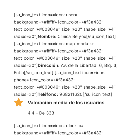
[su_icon_text icon=»icon: user»
background=»#ffffff» icon_color=»#f3a432″
text_color=»#003049″ size=»20″ shape_size=»4″
radius=»0″]
Nombre
:
Clínica Be you[/su_icon_text]
[su_icon_text icon=»icon: map-marker»
background=»#ffffff» icon_color=»#f3a432″
text_color=»#003049″ size=»20″ shape_size=»4″
radius=»0″]
Dirección:
Av. de la Libertad, 6, Blq. 3,
Entlo[/su_icon_text] [su_icon_text icon=»icon:
phone» icon_color=»#f3a432″
text_color=»#003049″ size=»20″ shape_size=»4″
radius=»0″]
Teléfono:
968211620[/su_icon_text]
Valoración media de los usuarios
4,4 – De 333
[su_icon_text icon=»icon: clock-o»
background=»#ffffff» icon_color=»#f3a432″