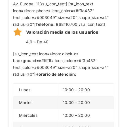
Av. Europa, 11[/su_icon_text] [su_icon_text
icon=»icon: phone» icon_color=»#f3a432″
text_color=»#003049″ size=»20″ shape_size=»4″
radius=»0″]
Teléfono:
868110700[/su_icon_text]
Valoración media de los usuarios
4,9 – De 40
[su_icon_text icon=»icon: clock-o»
background=»#ffffff» icon_color=»#f3a432″
text_color=»#003049″ size=»20″ shape_size=»4″
radius=»0″]
Horario de atención:
Lunes
10:00 – 20:00
Martes
10:00 – 20:00
Miércoles
10:00 – 20:00