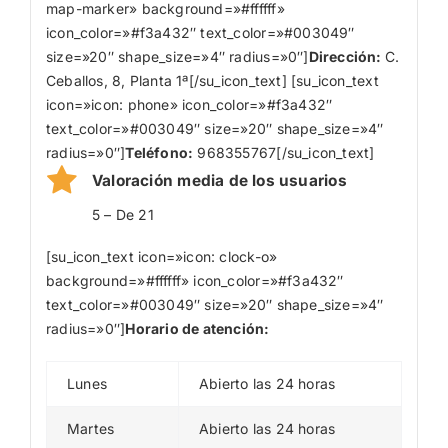
map-marker» background=»#ffffff»
icon_color=»#f3a432″ text_color=»#003049″
size=»20″ shape_size=»4″ radius=»0″]
Dirección:
C.
Ceballos, 8, Planta 1ª[/su_icon_text] [su_icon_text
icon=»icon: phone» icon_color=»#f3a432″
text_color=»#003049″ size=»20″ shape_size=»4″
radius=»0″]
Teléfono:
968355767[/su_icon_text]
Valoración media de los usuarios
5 – De 21
[su_icon_text icon=»icon: clock-o»
background=»#ffffff» icon_color=»#f3a432″
text_color=»#003049″ size=»20″ shape_size=»4″
radius=»0″]
Horario de atención:
Lunes
Abierto las 24 horas
Martes
Abierto las 24 horas