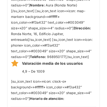
radius=»0″]
Nombre
:
Aura (Ronda Norte)
[/su_icon_text] [su_icon_text icon=»icon: map-
marker» background=»#ffffff»
icon_color=»#f3a432″ text_color=»#003049″
size=»20″ shape_size=»4″ radius=»0″]
Dirección:
Ronda Norte, 16, Edificio Jupiter,
entresuelo[/su_icon_text] [su_icon_text icon=»icon:
phone» icon_color=»#f3a432″
text_color=»#003049″ size=»20″ shape_size=»4″
radius=»0″]
Teléfono:
968950177[/su_icon_text]
Valoración media de los usuarios
4,9 – De 1009
[su_icon_text icon=»icon: clock-o»
background=»#ffffff» icon_color=»#f3a432″
text_color=»#003049″ size=»20″ shape_size=»4″
radius=»0″]
Horario de atención: