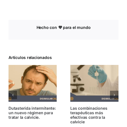
Hecho con 💜 para el mundo
Artículos relacionados
 combinaciones
Tricopigmentación: qué
Pérdi
apéuticas más
es y cómo funciona
afecc
ctivas contra la
a ho
vicie
muje