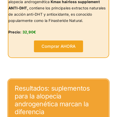
alopecia androgenética
Kmax hairloss supplement
ANTI-DHT,
contiene los principales extractos naturales
de acción anti-DHT y antioxidante, es conocido
popularmente como la Finasteride Natural.
Precio:
32,90€
Comprar AHORA
Resultados:
suplementos
para la alopecia
androgenética
marcan la
diferencia