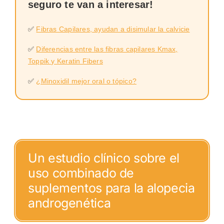
seguro te van a interesar!
✅
Fibras Capilares, ayudan a disimular la calvicie
✅
Diferencias entre las fibras capilares Kmax,
Toppik y Keratin Fibers
✅
¿Minoxidil mejor oral o tópico?
Un estudio clínico sobre el
uso combinado de
suplementos para la alopecia
androgenética